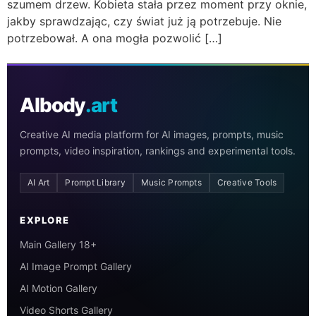
szumem drzew. Kobieta stała przez moment przy oknie,
jakby sprawdzając, czy świat już ją potrzebuje. Nie
potrzebował. A ona mogła pozwolić […]
AIbody
.art
Creative AI media platform for AI images, prompts, music
prompts, video inspiration, rankings and experimental tools.
AI Art
Prompt Library
Music Prompts
Creative Tools
EXPLORE
Main Gallery 18+
AI Image Prompt Gallery
AI Motion Gallery
Video Shorts Gallery