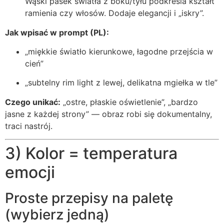
Wąski pasek światła z boku/tyłu podkreśla kształt
ramienia czy włosów. Dodaje elegancji i „iskry”.
Jak wpisać w prompt (PL):
„miękkie światło kierunkowe, łagodne przejścia w
cień”
„subtelny rim light z lewej, delikatna mgiełka w tle”
Czego unikać:
„ostre, płaskie oświetlenie”, „bardzo
jasne z każdej strony” — obraz robi się dokumentalny,
traci nastrój.
3) Kolor = temperatura
emocji
Proste przepisy na paletę
(wybierz jedną)