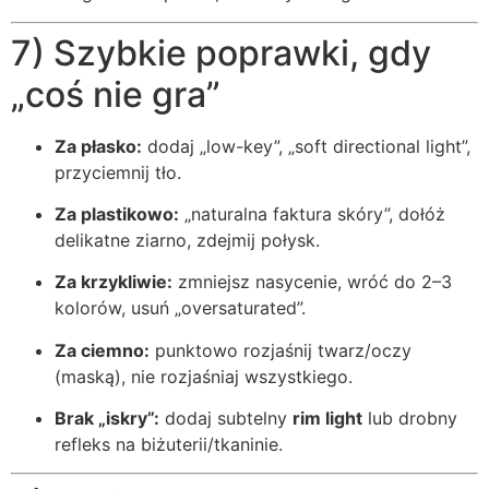
7) Szybkie poprawki, gdy
„coś nie gra”
Za płasko:
dodaj „low-key”, „soft directional light”,
przyciemnij tło.
Za plastikowo:
„naturalna faktura skóry”, dołóż
delikatne ziarno, zdejmij połysk.
Za krzykliwie:
zmniejsz nasycenie, wróć do 2–3
kolorów, usuń „oversaturated”.
Za ciemno:
punktowo rozjaśnij twarz/oczy
(maską), nie rozjaśniaj wszystkiego.
Brak „iskry”:
dodaj subtelny
rim light
lub drobny
refleks na biżuterii/tkaninie.