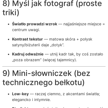
8) Myśl jak fotograf (proste
triki)
Światło prowadzi wzrok
— najjaśniejsze miejsce =
centrum uwagi.
Kontrast tekstur
— matowa skóra + połysk
satyny/biżuterii daje „dotyk”.
Kadruj odważnie
— utnij kadr tak, by coś zostało
„poza obrazem” (więcej tajemnicy).
9) Mini-słowniczek (bez
technicznego bełkotu)
Low-key
— raczej ciemno, z akcentami światła;
elegancko i intymnie.