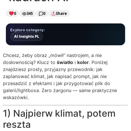
0
345
0
Share
Explore category:
AI Insights PL
Chcesz, żeby obraz „mówił” nastrojem, a nie
dosłownością? Klucz to
światło
i
kolor
. Poniżej
znajdziesz prosty, przyjazny przewodnik: jak
zaplanować klimat, jak napisać prompt, jak nie
przesadzić z efektami i jak przygotować plik do
galerii/lightboxa. Zero żargonu — same praktyczne
wskazówki.
1) Najpierw klimat, potem
reszta