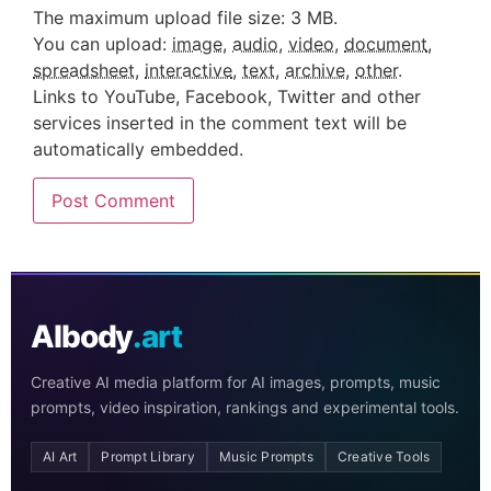
The maximum upload file size: 3 MB.
You can upload:
image
,
audio
,
video
,
document
,
spreadsheet
,
interactive
,
text
,
archive
,
other
.
Links to YouTube, Facebook, Twitter and other
services inserted in the comment text will be
automatically embedded.
AIbody
.art
Creative AI media platform for AI images, prompts, music
prompts, video inspiration, rankings and experimental tools.
AI Art
Prompt Library
Music Prompts
Creative Tools