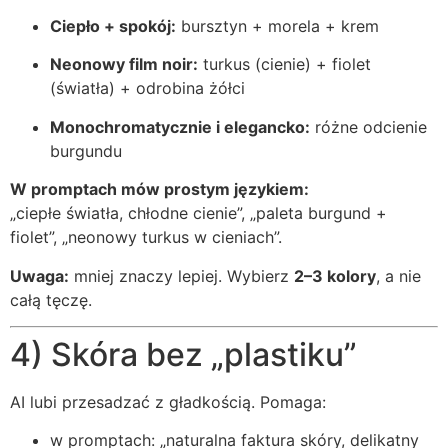
Ciepło + spokój:
bursztyn + morela + krem
Neonowy film noir:
turkus (cienie) + fiolet
(światła) + odrobina żółci
Monochromatycznie i elegancko:
różne odcienie
burgundu
W promptach mów prostym językiem:
„ciepłe światła, chłodne cienie”, „paleta burgund +
fiolet”, „neonowy turkus w cieniach”.
Uwaga:
mniej znaczy lepiej. Wybierz
2–3 kolory
, a nie
całą tęczę.
4) Skóra bez „plastiku”
AI lubi przesadzać z gładkością. Pomaga:
w promptach: „naturalna faktura skóry, delikatny