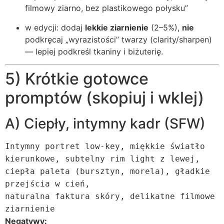
filmowy ziarno, bez plastikowego połysku”
w edycji: dodaj
lekkie ziarnienie
(2–5%),
nie
podkręcaj „wyrazistości” twarzy (clarity/sharpen)
— lepiej podkreśl tkaniny i biżuterię.
5) Krótkie gotowce
promptów (skopiuj i wklej)
A) Ciepły, intymny kadr (SFW)
Intymny portret low-key, miękkie światło
kierunkowe, subtelny rim light z lewej,
ciepł
a
paleta (bursztyn, morela), gładkie
przejścia w cień,
naturalna faktura skóry, delikatne filmowe
ziarnienie
Negatywy: