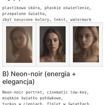
plastikowa skóra,
p
łaskie oświetlenie,
przepalone światł
a
,
zbyt nasycone kolory, tekst, watermark
B) Neon-noir (energia +
elegancja)
Neon-noir portret, cinematic low-key,
miękkie światło połówkowe,
turkus w cieniach, fio
let
w
światłach,