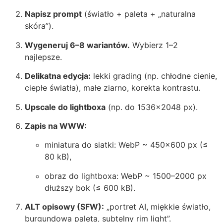
Napisz prompt
(światło + paleta + „naturalna
skóra”).
Wygeneruj 6–8 wariantów.
Wybierz 1–2
najlepsze.
Delikatna edycja:
lekki grading (np. chłodne cienie,
ciepłe światła), małe ziarno, korekta kontrastu.
Upscale do lightboxa
(np. do 1536×2048 px).
Zapis na WWW:
miniatura do siatki: WebP ~ 450×600 px (≤
80 kB),
obraz do lightboxa: WebP ~ 1500–2000 px
dłuższy bok (≤ 600 kB).
ALT opisowy (SFW):
„portret AI, miękkie światło,
burgundowa paleta, subtelny rim light”.