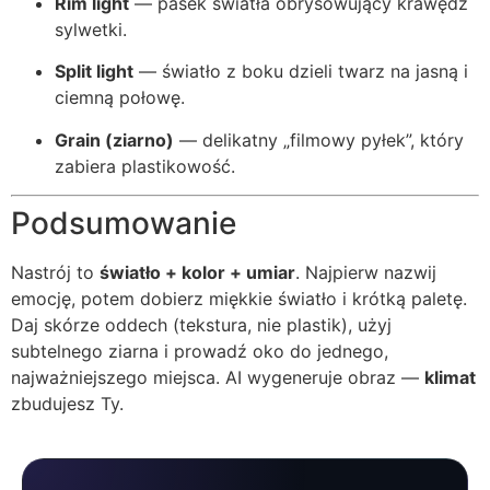
Rim light
— pasek światła obrysowujący krawędź
sylwetki.
Split light
— światło z boku dzieli twarz na jasną i
ciemną połowę.
Grain (ziarno)
— delikatny „filmowy pyłek”, który
zabiera plastikowość.
Podsumowanie
Nastrój to
światło + kolor + umiar
. Najpierw nazwij
emocję, potem dobierz miękkie światło i krótką paletę.
Daj skórze oddech (tekstura, nie plastik), użyj
subtelnego ziarna i prowadź oko do jednego,
najważniejszego miejsca. AI wygeneruje obraz —
klimat
zbudujesz Ty.