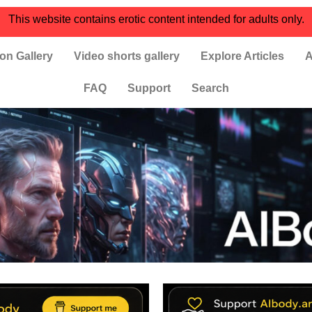
This website contains erotic content intended for adults only.
on Gallery
Video shorts gallery
Explore Articles
A
FAQ
Support
Search