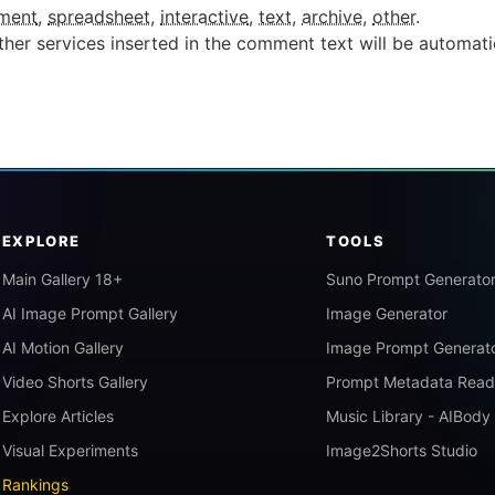
ment
,
spreadsheet
,
interactive
,
text
,
archive
,
other
.
ther services inserted in the comment text will be automat
EXPLORE
TOOLS
Main Gallery 18+
Suno Prompt Generato
AI Image Prompt Gallery
Image Generator
AI Motion Gallery
Image Prompt Generat
Video Shorts Gallery
Prompt Metadata Read
Explore Articles
Music Library - AIBody
Visual Experiments
Image2Shorts Studio
Rankings