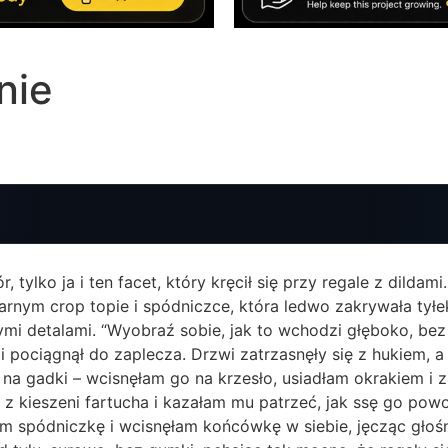
nie
tylko ja i ten facet, który kręcił się przy regale z dildami
arnym crop topie i spódniczce, która ledwo zakrywała tyłe
ymi detalami. “Wyobraź sobie, jak to wchodzi głęboko, bez li
 pociągnął do zaplecza. Drzwi zatrzasnęły się z hukiem, a
na gadki – wcisnęłam go na krzesło, usiadłam okrakiem i z
 z kieszeni fartucha i kazałam mu patrzeć, jak ssę go powol
am spódniczkę i wcisnęłam końcówkę w siebie, jęcząc głośn