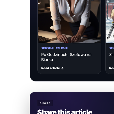
SENSUAL TALES PL
SE
Po Godzinach: Szefowa na
Zi
Biurku
Read article →
Rea
SHARE
Share this article