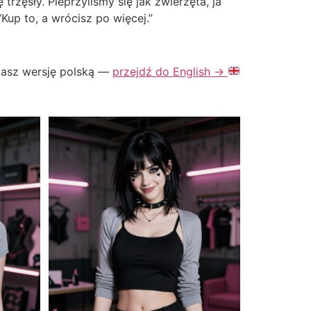
trzęsły. Pieprzyliśmy się jak zwierzęta, ja
Kup to, a wrócisz po więcej.”
asz wersję polską —
przejdź do English →