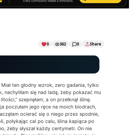
0
362
0
Share
. Miał ten głodny wzrok, zero gadania, tylko
k, nachyliłam się nad ladą, żeby pokazać mu
tości,” szepnęłam, a on przełknął ślinę.
 ja poczułam jego ręce na moich biodrach,
aczęłam ocierać się o niego przez spodnie,
i, połykając cal po calu, ślina kapiąca po
o, żeby słyszał każdy centymetr. On nie