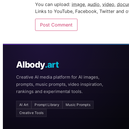
You can upload:
image
,
audio
,
video
,
docu
Links to YouTube, Facebook, Twitter and o
AIbody
.art
Creative AI media platform for AI images,
prompts, music prompts, video inspiration,
rankings and experimental tools.
AI Art
Prompt Library
Music Prompts
Creative Tools