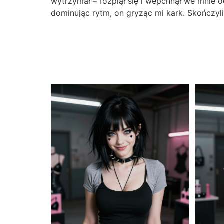
wytrzymał – rozpiął się i wepchnął we mnie od
dominując rytm, on gryząc mi kark. Skończyliś