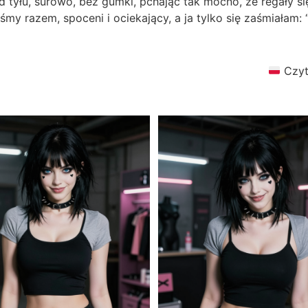
 tyłu, surowo, bez gumki, pchając tak mocno, że regały się 
my razem, spoceni i ociekający, a ja tylko się zaśmiałam: “
Czyt