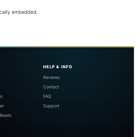
ically embedded.
HELP & INFO
r
Reviews
Contact
or
FAQ
er
Support
 Beats